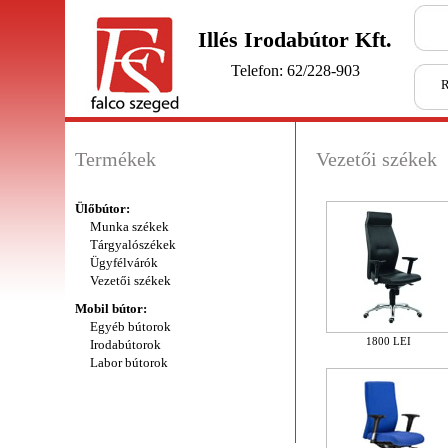
Illés Irodabútor Kft.
Telefon: 62/228-903
R
Termékek
Vezetői székek
Ülőbútor:
Munka székek
Tárgyalószékek
Ügyfélvárók
Vezetői székek
Mobil bútor:
Egyéb bútorok
1800 LEI
Irodabútorok
Labor bútorok