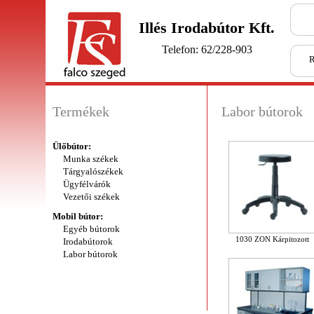
Illés Irodabútor Kft.
Telefon: 62/228-903
R
Termékek
Labor bútorok
Ülőbútor:
Munka székek
Tárgyalószékek
Ügyfélvárók
Vezetői székek
Mobil bútor:
Egyéb bútorok
1030 ZON Kárpitozott
Irodabútorok
Labor bútorok