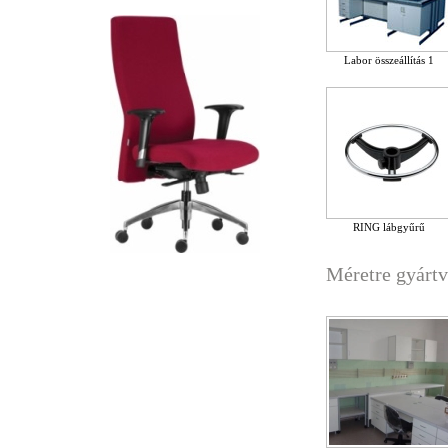
Labor összeállítás 1
RING lábgyűrű
Méretre gyárt