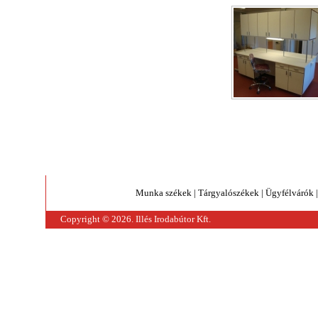
Munka székek
|
Tárgyalószékek
|
Ügyfélvárók
Copyright © 2026. Illés Irodabútor Kft.